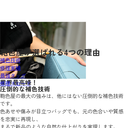
鞄色屋が
選ばれる
4
つの理由
補色技術
修理実績
最強タッグ
業界最高峰！
修理スピード
圧倒的な補色技術
鞄色屋の最大の強みは、他にはない圧倒的な補色技術
です。
色あせや傷みが目立つバッグでも、元の色合いや質感
を忠実に再現し、
まるで新品のような自然な仕上がりを実現します。