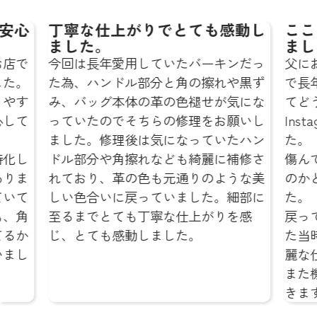
丁寧な仕上がりでとても感動し
ここまで
ました。
ました。
今回は長年愛用していたバーキンだっ
父にお祝い
た為、ハンドル部分と角の擦れや黒ず
で長年使用
み、バッグ本体の革の色褪せが気にな
てどうしよ
っていたのでそちらの修理をお願いし
Instagr
ました。修理後は気になっていたハン
た。
ドル部分や角擦れなども綺麗に補修さ
傷んでたバ
れており、革の色も元通りのような美
のかと驚き
しい色合いに戻っていました。細部に
た。
至るまでとても丁寧な仕上がりを感
戻ってきた
じ、とても感動しました。
た当時の新
麗な仕上が
また機会が
きます。