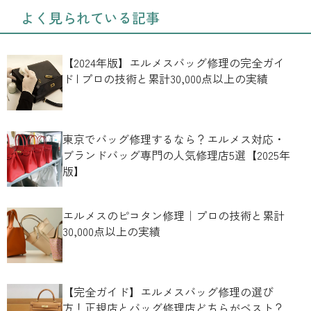
ペ
よく見られている記事
ー
ジ
送
【2024年版】エルメスバッグ修理の完全ガイ
ド | プロの技術と累計30,000点以上の実績
り
東京でバッグ修理するなら？エルメス対応・
ブランドバッグ専門の人気修理店5選【2025年
版】
エルメスのピコタン修理｜プロの技術と累計
30,000点以上の実績
【完全ガイド】エルメスバッグ修理の選び
方！正規店とバッグ修理店どちらがベスト？