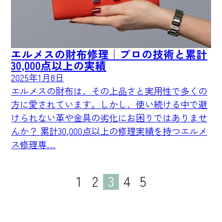
エルメスの財布修理｜プロの技術と累計
30,000点以上の実績
2025年1月8日
エルメスの財布は、その上品さと実用性で多くの
方に愛されています。しかし、使い続ける中で避
けられない革や金具の劣化にお困りではありませ
んか？ 累計30,000点以上の修理実績を持つエルメ
ス修理専…
投
1
2
3
4
5
稿
の