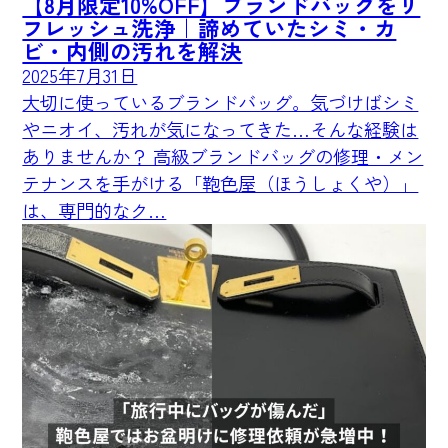
【8月限定10%OFF】ブランドバッグをリ
フレッシュ洗浄｜諦めていたシミ・カ
ビ・内側の汚れを解決
2025年7月31日
大切に使っているブランドバッグ。気づけばシミ
やニオイ、汚れが気になってきた…そんな経験は
ありませんか？ 高級ブランドバッグの修理・メン
テナンスを手がける「鞄色屋（ほうしょくや）」
は、専門的なク…