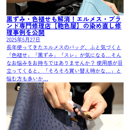
黒ずみ・色褪せも解消！エルメス・ブラ
ンド専門修理店【鞄色屋】の染め直し修
理事例を公開
2025年5月27日
長年使ってきたエルメスのバッグ、ふと気づくと
「色褪せ」「黒ずみ」「スレ」が気になる…そん
なお悩みをお持ちではありませんか？ 使用感が目
立ってくると、「そろそろ買い替え時かな…」と
悩む方も多いか…