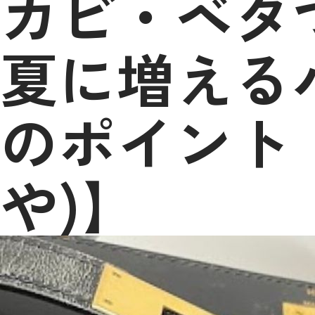
カビ・ベタ
夏に増える
のポイント
や)】