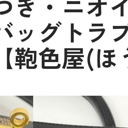
つき・ニオ
バッグトラ
【鞄色屋(ほ