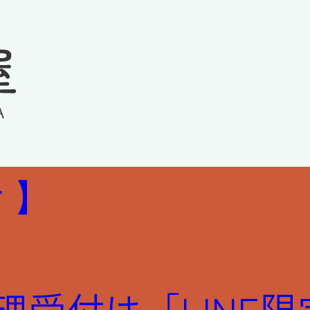
 】
 修理受付は「LIN