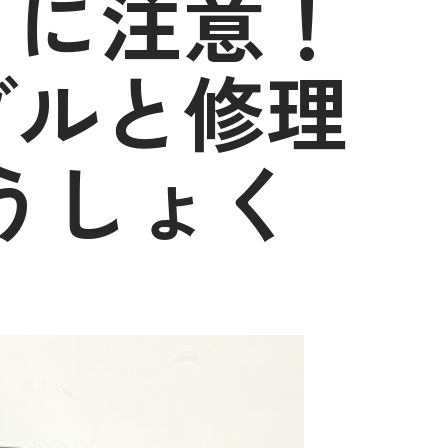
イに注意！
ブルと修理
うしょく