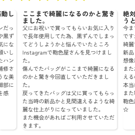
動し
ここまで綺麗になるのかと驚き
絶対
ました。
うと
だっ
父にお祝いで買ってもらいお気に入り
今ま
黒ず
で長年使用してた為、黒ずんでしまっ
です
にな
てどうしようかと悩んでいたところ
綺麗で
いし
Instagramで鞄色屋さんを見つけまし
新品
ハン
た。
想像
修さ
傷んでたバッグがここまで綺麗になる
また
な美
のかと驚き今回直していただきまし
える
部に
た。
本当
感
戻ってきたバッグは父に買ってもらっ
また
た当時の新品かと見間違えるような綺
鞄色
麗な仕上がりになっていました。
☆
また機会があればご利用させていただ
きます。