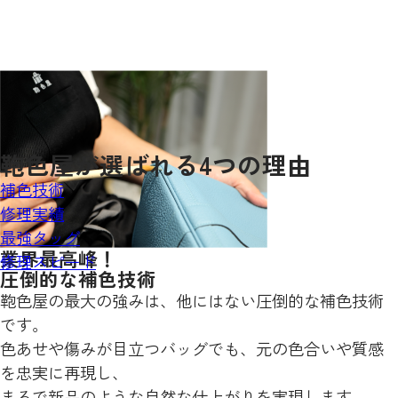
鞄色屋が
選ばれる
4
つの理由
補色技術
修理実績
最強タッグ
業界最高峰！
修理スピード
圧倒的な補色技術
鞄色屋の最大の強みは、他にはない圧倒的な補色技術
です。
色あせや傷みが目立つバッグでも、元の色合いや質感
を忠実に再現し、
まるで新品のような自然な仕上がりを実現します。