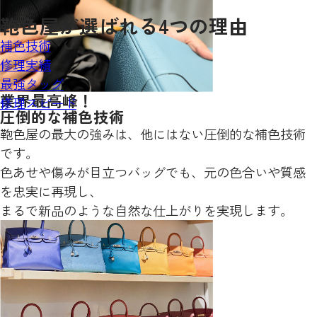
鞄色屋が
選ばれる
4
つの理由
補色技術
修理実績
最強タッグ
業界最高峰！
修理スピード
圧倒的な補色技術
鞄色屋の最大の強みは、他にはない圧倒的な補色技術
です。
色あせや傷みが目立つバッグでも、元の色合いや質感
を忠実に再現し、
まるで新品のような自然な仕上がりを実現します。