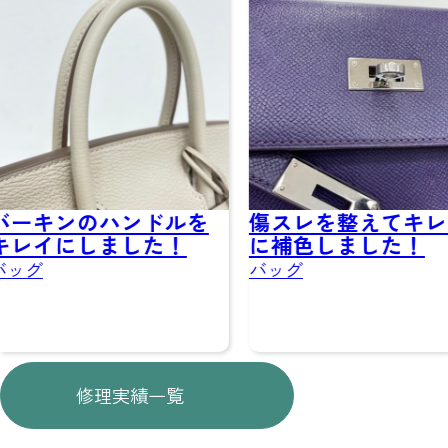
傷スレを整えてキレイ
バッグの中の
に補色しました！
シミ…スエード
色・汚れを丁
バッグ
復！
バッグ
修理実績一覧