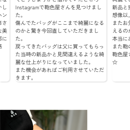
を見つけまし
新品と変わらないような仕上がりで、
想像以上でした。
綺麗になる
またお気に入りの鞄を綺麗な状態で使
だきまし
えるのが本当にうれしいです！
本当にありがとうございました！
ってもらっ
また鞄の修理をお願いする時は絶対に
るような綺
鞄色屋さんにお願いしようと思います
した。
☆
せていただ