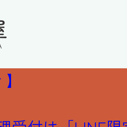
績
REPAIR R
 】
 修理受付は「LIN