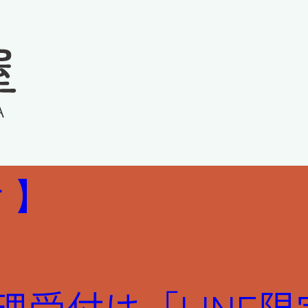
 】
 修理受付は「LIN