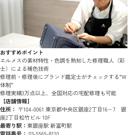
おすすめポイント
エルメスの素材特性・色調を熟知した修理職人（彩
士）による補色技術
修理前・修理後にブランド鑑定士がチェックする“W
体制”
修理実績3万点以上、全国対応の宅配修理も可能
【店舗情報】
住所：
〒104-0061 東京都中央区銀座2丁目16−7 銀
座2丁目松竹ビル 10F
最寄り駅：
東銀座駅 新富町駅
電話番号：
03-5565-8110