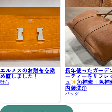
染
長年使ったガーデンパ
爽やかなブル
ーティーをリフレッシ
がふたたび晴
ュ
角補修＋色補修＋
｜エルメス
内装洗浄
リアの全体補
バッグ
バッグ