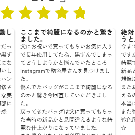
になるのかと驚き
絶対に鞄色屋さんにお願
うと思います☆
てもらいお気に入り
今までも鞄を修理に出した事は
為、黒ずんでしまっ
ですが、どこのお店よりも仕上
悩んでいたところ
綺麗でびっくりしました…‼︎
鞄色屋さんを見つけまし
新品と変わらないような仕上が
想像以上でした。
ここまで綺麗になる
またお気に入りの鞄を綺麗な状
していただきまし
えるのが本当にうれしいです！
本当にありがとうございました
は父に買ってもらっ
また鞄の修理をお願いする時は
見間違えるような綺
鞄色屋さんにお願いしようと思
っていました。
☆