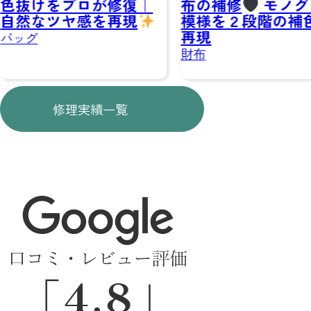
修復｜
布の補修
モノグラム
ス》スニ
再現
レッシュ
模様を２段階の補色で
ーの汚れ
再現
靴
財布
修理実績一覧