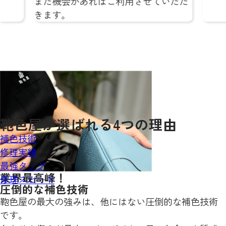
ご利用させていただ
鞄色屋が
選ばれる
4
つの理由
補色技術
修理実績
最強タッグ
業界最高峰！
修理スピード
圧倒的な補色技術
鞄色屋の最大の強みは、他にはない圧倒的な補色技術
です。