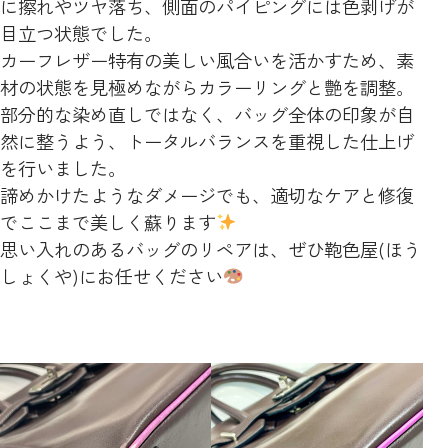
に擦れやツヤ落ち、側面のパイピングには色剥げが
目立つ状態でした。
カーフレザー特有の美しい風合いを活かすため、素
材の状態を見極めながらカラーリングと艶を調整。
部分的な染め直しではなく、バッグ全体の印象が自
然に整うよう、トータルバランスを重視した仕上げ
を行いました。
諦めかけたようなダメージでも、適切なケアと修復
でここまで美しく蘇ります
思い入れのあるバッグのリペアは、ぜひ鞄色屋(ほう
しょくや)にお任せください