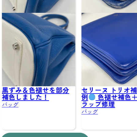
褪せを部分
セリーヌ トリオ補修事
バ
た！
例
色褪せ補色＋スト
色
ラップ修理
バッ
バッグ