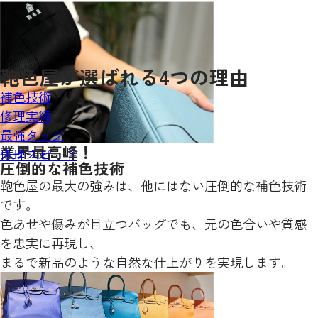
鞄色屋が
選ばれる
4
つの理由
補色技術
修理実績
最強タッグ
業界最高峰！
修理スピード
圧倒的な補色技術
鞄色屋の最大の強みは、他にはない圧倒的な補色技術
です。
色あせや傷みが目立つバッグでも、元の色合いや質感
を忠実に再現し、
まるで新品のような自然な仕上がりを実現します。