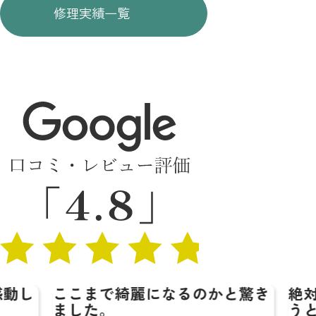
修理実績一覧
で綺麗になるのかと驚き
絶対に鞄色屋さん
。
うと思います☆