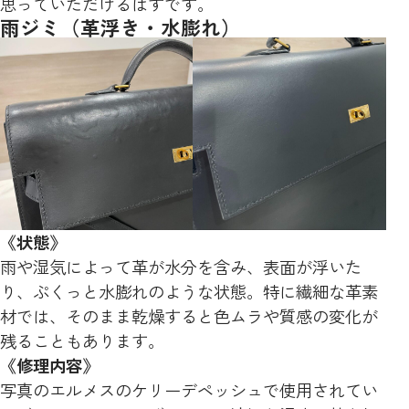
思っていただけるはずです。
雨ジミ（革浮き・水膨れ）
《状態》
雨や湿気によって革が水分を含み、表面が浮いた
り、ぷくっと水膨れのような状態。特に繊細な革素
材では、そのまま乾燥すると色ムラや質感の変化が
残ることもあります。
《修理内容》
写真のエルメスのケリーデペッシュで使用されてい