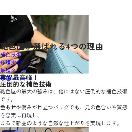
鞄色屋が
選ばれる
4
つの理由
補色技術
修理実績
最強タッグ
業界最高峰！
修理スピード
圧倒的な補色技術
鞄色屋の最大の強みは、他にはない圧倒的な補色技術
です。
色あせや傷みが目立つバッグでも、元の色合いや質感
を忠実に再現し、
まるで新品のような自然な仕上がりを実現します。