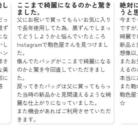
かと驚き
絶対に鞄色屋さんにお願いしよ
うと思います☆
お気に入り
今までも鞄を修理に出した事はあるの
んでしまっ
ですが、どこのお店よりも仕上がりが
たところ
綺麗でびっくりしました…‼︎
を見つけまし
新品と変わらないような仕上がりで、
想像以上でした。
綺麗になる
またお気に入りの鞄を綺麗な状態で使
だきまし
えるのが本当にうれしいです！
本当にありがとうございました！
ってもらっ
また鞄の修理をお願いする時は絶対に
るような綺
鞄色屋さんにお願いしようと思います
した。
☆
せていただ