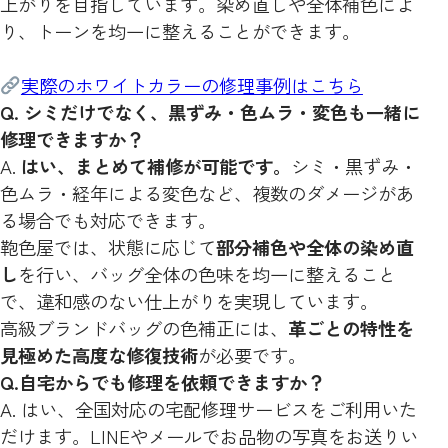
上がりを目指しています。染め直しや全体補色によ
り、トーンを均一に整えることができます。
実際のホワイトカラーの修理事例はこちら
Q. シミだけでなく、黒ずみ・色ムラ・変色も一緒に
修理できますか？
A.
はい、まとめて補修が可能です。
シミ・黒ずみ・
色ムラ・経年による変色など、複数のダメージがあ
る場合でも対応できます。
鞄色屋では、状態に応じて
部分補色や全体の染め直
し
を行い、バッグ全体の色味を均一に整えること
で、違和感のない仕上がりを実現しています。
高級ブランドバッグの色補正には、
革ごとの特性を
見極めた高度な修復技術
が必要です。
Q.自宅からでも修理を依頼できますか？
A. はい、全国対応の宅配修理サービスをご利用いた
だけます。LINEやメールでお品物の写真をお送りい