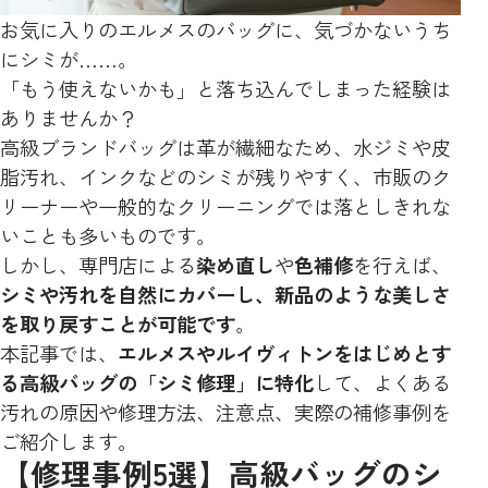
お気に入りのエルメスのバッグに、気づかないうち
にシミが……。
「もう使えないかも」と落ち込んでしまった経験は
ありませんか？
高級ブランドバッグは革が繊細なため、水ジミや皮
脂汚れ、インクなどのシミが残りやすく、市販のク
リーナーや一般的なクリーニングでは落としきれな
いことも多いものです。
しかし、専門店による
染め直し
や
色補修
を行えば、
シミや汚れを自然にカバーし、新品のような美しさ
を取り戻すことが可能です
。
本記事では、
エルメスやルイヴィトンをはじめとす
る高級バッグの「シミ修理」に特化
して、よくある
汚れの原因や修理方法、注意点、実際の補修事例を
ご紹介します。
【修理事例5選】高級バッグのシ