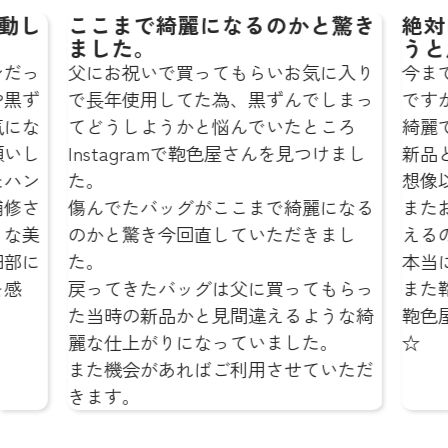
になるのかと驚き
絶対に鞄色屋さんにお願
うと思います☆
ってもらいお気に入り
今までも鞄を修理に出した事は
た為、黒ずんでしまっ
ですが、どこのお店よりも仕上
と悩んでいたところ
綺麗でびっくりしました…‼︎
で鞄色屋さんを見つけまし
新品と変わらないような仕上が
想像以上でした。
がここまで綺麗になる
またお気に入りの鞄を綺麗な状
直していただきまし
えるのが本当にうれしいです！
本当にありがとうございました
グは父に買ってもらっ
また鞄の修理をお願いする時は
と見間違えるような綺
鞄色屋さんにお願いしようと思
なっていました。
☆
ばご利用させていただ