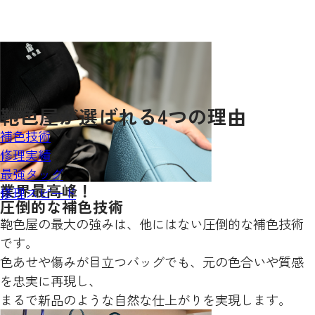
鞄色屋が
選ばれる
4
つの理由
補色技術
修理実績
最強タッグ
業界最高峰！
修理スピード
圧倒的な補色技術
鞄色屋の最大の強みは、他にはない圧倒的な補色技術
です。
色あせや傷みが目立つバッグでも、元の色合いや質感
を忠実に再現し、
まるで新品のような自然な仕上がりを実現します。