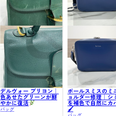
リヨン｜
ポールスミスのミニシ
光沢レザ
ンが鮮
ョルダー修理｜シミ跡
修！黒の
を補色で自然にカバー
にリフレ
🖌
バッグ
バッグ