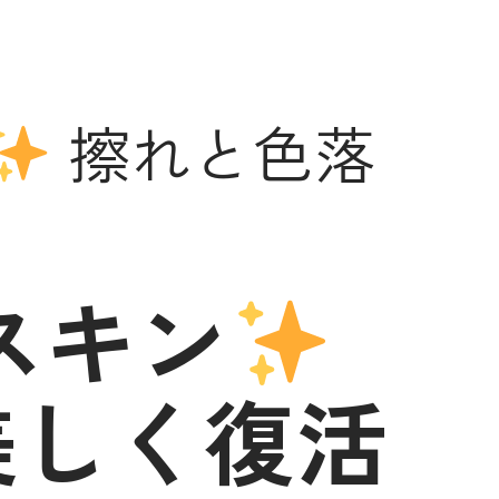
擦れと色落
スキン
美しく復活