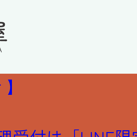
 】
 修理受付は「LIN