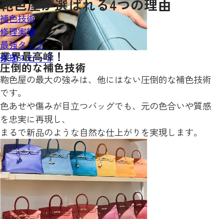
鞄色屋が
選ばれる
4
つの理由
補色技術
修理実績
最強タッグ
業界最高峰！
修理スピード
圧倒的な補色技術
鞄色屋の最大の強みは、他にはない圧倒的な補色技術
です。
色あせや傷みが目立つバッグでも、元の色合いや質感
を忠実に再現し、
まるで新品のような自然な仕上がりを実現します。