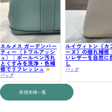
ルメス ガーデンパー
ルイヴィトン《カプシ
ィー〈トワルアッシ
ーヌ》の擦れ補修｜淡
〉｜ボールペン汚れ
いレザーを自然に色直
くすみを洗浄・色補
し
でリフレッシュ
バッグ
グ
修理実績一覧