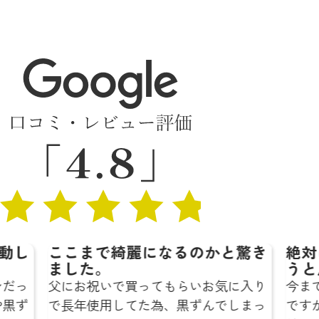
こまで綺麗になるのかと驚き
絶対に鞄色屋
した。
うと思います
にお祝いで買ってもらいお気に入り
今までも鞄を修
長年使用してた為、黒ずんでしまっ
ですが、どこの