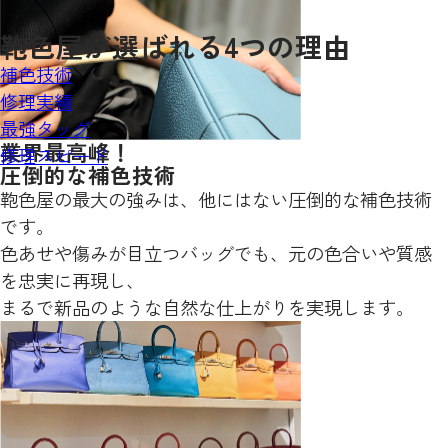
鞄色屋が
選ばれる
4
つの理由
補色技術
修理実績
最強タッグ
業界最高峰！
修理スピード
圧倒的な補色技術
鞄色屋の最大の強みは、他にはない圧倒的な補色技術
です。
色あせや傷みが目立つバッグでも、元の色合いや質感
を忠実に再現し、
まるで新品のような自然な仕上がりを実現します。