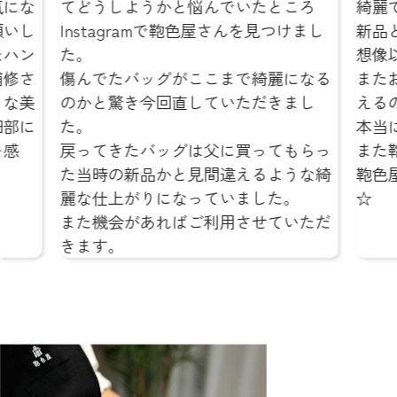
どうしようかと悩んでいたところ
綺麗でびっくりし
nstagramで鞄色屋さんを見つけまし
新品と変わらな
。
想像以上でした
んでたバッグがここまで綺麗になる
またお気に入り
かと驚き今回直していただきまし
えるのが本当に
。
本当にありがと
ってきたバッグは父に買ってもらっ
また鞄の修理を
当時の新品かと見間違えるような綺
鞄色屋さんにお
な仕上がりになっていました。
☆
た機会があればご利用させていただ
ます。