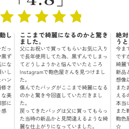
こまで綺麗になるのかと驚き
絶対に鞄色屋
した。
うと思います
にお祝いで買ってもらいお気に入り
今までも鞄を修
長年使用してた為、黒ずんでしまっ
ですが、どこの
どうしようかと悩んでいたところ
綺麗でびっくりし
nstagramで鞄色屋さんを見つけまし
新品と変わらな
。
想像以上でした
んでたバッグがここまで綺麗になる
またお気に入り
かと驚き今回直していただきまし
えるのが本当に
。
本当にありがと
ってきたバッグは父に買ってもらっ
また鞄の修理を
当時の新品かと見間違えるような綺
鞄色屋さんにお
な仕上がりになっていました。
☆