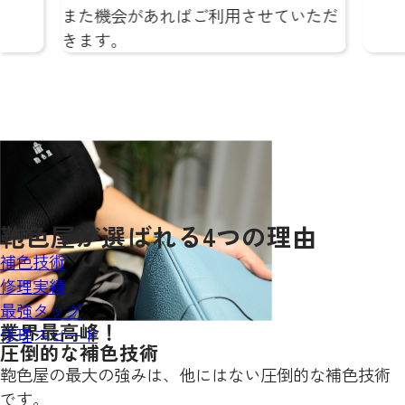
た機会があればご利用させていただ
ます。
鞄色屋が
選ばれる
4
つの理由
補色技術
修理実績
最強タッグ
業界最高峰！
修理スピード
圧倒的な補色技術
鞄色屋の最大の強みは、他にはない圧倒的な補色技術
です。