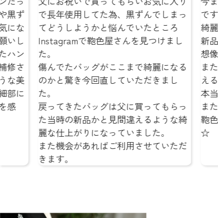
ンだっ
父にお祝いで買ってもらいお気に入り
今ま
や黒ず
で長年使用してた為、黒ずんでしまっ
です
気にな
てどうしようかと悩んでいたところ
綺麗で
願いし
Instagramで鞄色屋さんを見つけまし
新品
たハン
た。
想像
補修さ
傷んでたバッグがここまで綺麗になる
また
うな美
のかと驚き今回直していただきまし
える
細部に
た。
本当
を感
戻ってきたバッグは父に買ってもらっ
また
た当時の新品かと見間違えるような綺
鞄色
麗な仕上がりになっていました。
☆
また機会があればご利用させていただ
きます。