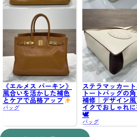
《エルメス バーキン》
ステラマッカート
風合いを活かした補色
トートバッグの角
とケアで品格アップ
補修｜デザイン風
イクでおしゃれに
バッグ
🕊
バッグ