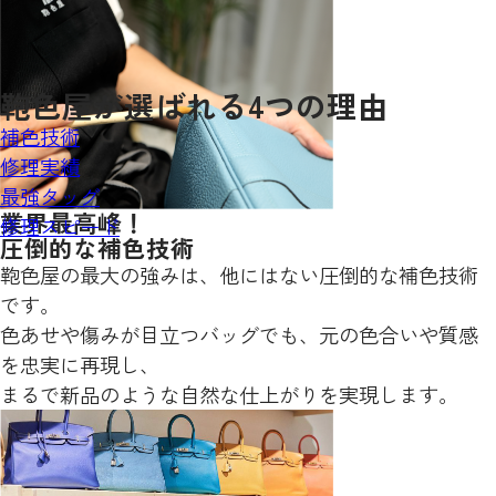
鞄色屋が
選ばれる
4
つの理由
補色技術
修理実績
最強タッグ
業界最高峰！
修理スピード
圧倒的な補色技術
鞄色屋の最大の強みは、他にはない圧倒的な補色技術
です。
色あせや傷みが目立つバッグでも、元の色合いや質感
を忠実に再現し、
まるで新品のような自然な仕上がりを実現します。