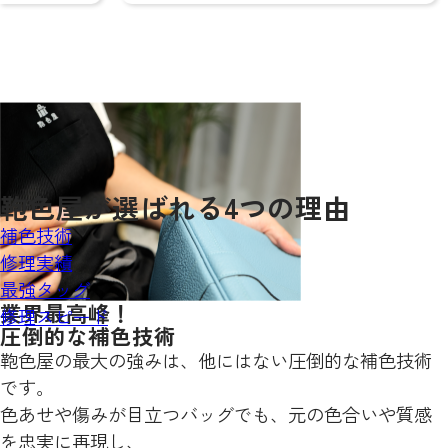
鞄色屋が
選ばれる
4
つの理由
補色技術
修理実績
最強タッグ
業界最高峰！
修理スピード
圧倒的な補色技術
鞄色屋の最大の強みは、他にはない圧倒的な補色技術
です。
色あせや傷みが目立つバッグでも、元の色合いや質感
を忠実に再現し、