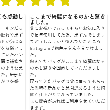
動し
ここまで綺麗になるのかと驚き
絶対
ました。
うと
ンだっ
父にお祝いで買ってもらいお気に入り
今ま
や黒ず
で長年使用してた為、黒ずんでしまっ
です
気にな
てどうしようかと悩んでいたところ
綺麗
願いし
Instagramで鞄色屋さんを見つけまし
新品
たハン
た。
想像
補修さ
傷んでたバッグがここまで綺麗になる
また
うな美
のかと驚き今回直していただきまし
える
細部に
た。
本当
を感
戻ってきたバッグは父に買ってもらっ
また
た当時の新品かと見間違えるような綺
鞄色
麗な仕上がりになっていました。
☆
また機会があればご利用させていただ
きます。