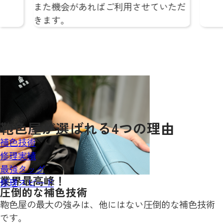
ばご利用させていただ
鞄色屋が
選ばれる
4
つの理由
補色技術
修理実績
最強タッグ
業界最高峰！
修理スピード
圧倒的な補色技術
鞄色屋の最大の強みは、他にはない圧倒的な補色技術
です。