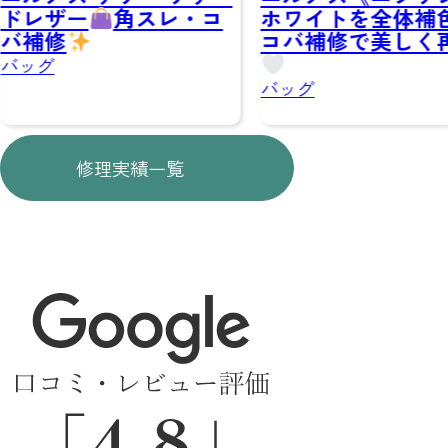
スレ・コ
ホワイトを全体補色＆
一度爽
コバ補修で美しく再生
ンディ
レット
バッグ
財布
修理実績一覧