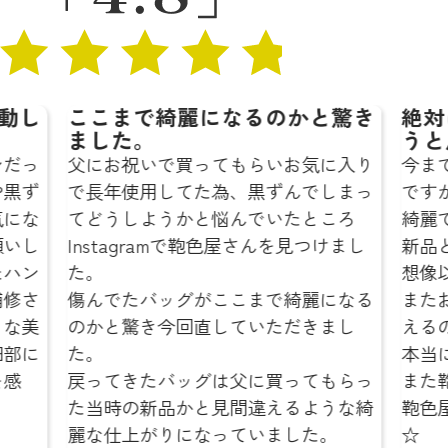
麗になるのかと驚き
絶対に鞄色屋さんにお願
うと思います☆
ってもらいお気に入り
今までも鞄を修理に出した事
た為、黒ずんでしまっ
ですが、どこのお店よりも仕
と悩んでいたところ
綺麗でびっくりしました…‼︎
で鞄色屋さんを見つけまし
新品と変わらないような仕上
想像以上でした。
がここまで綺麗になる
またお気に入りの鞄を綺麗な
直していただきまし
えるのが本当にうれしいです
本当にありがとうございまし
グは父に買ってもらっ
また鞄の修理をお願いする時
と見間違えるような綺
鞄色屋さんにお願いしようと
なっていました。
☆