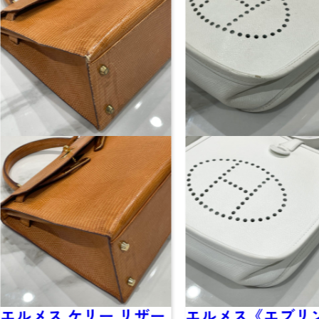
ー リザー
エルメス《エブリン》
ブルー