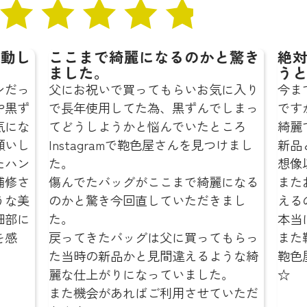
し
ここまで綺麗になるのかと驚き
絶対に
ました。
うと思
っ
父にお祝いで買ってもらいお気に入り
今までも
ず
で長年使用してた為、黒ずんでしまっ
ですが、
な
てどうしようかと悩んでいたところ
綺麗でび
し
Instagramで鞄色屋さんを見つけまし
新品と変
ン
た。
想像以上
さ
傷んでたバッグがここまで綺麗になる
またお気
美
のかと驚き今回直していただきまし
えるのが
に
た。
本当にあ
戻ってきたバッグは父に買ってもらっ
また鞄の
た当時の新品かと見間違えるような綺
鞄色屋さ
麗な仕上がりになっていました。
☆
また機会があればご利用させていただ