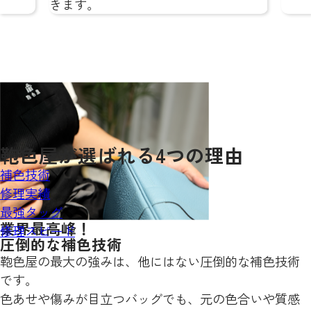
きます。
鞄色屋が
選ばれる
4
つの理由
補色技術
修理実績
最強タッグ
業界最高峰！
修理スピード
圧倒的な補色技術
鞄色屋の最大の強みは、他にはない圧倒的な補色技術
です。
色あせや傷みが目立つバッグでも、元の色合いや質感