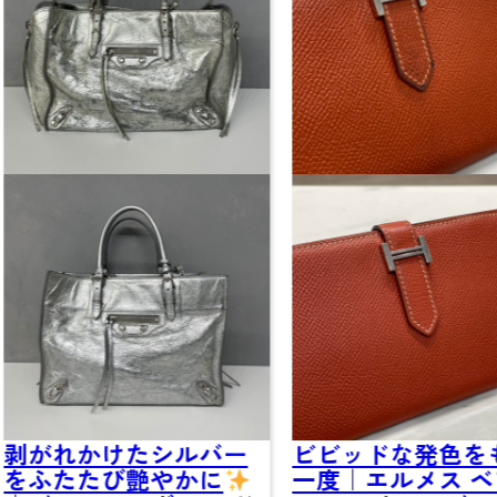
がれかけたシルバー
ビビッドな発色をも
ふたたび艶やかに
一度｜エルメス ベア