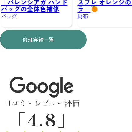
スフレ オレンジのリ
バレンシアガ ハンド
ラー
ッグの全体色補修
ッグ
財布
修理実績一覧