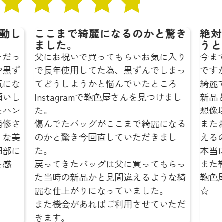
し
ここまで綺麗になるのかと驚き
絶対に
ました。
うと思
っ
父にお祝いで買ってもらいお気に入り
今までも
ず
で長年使用してた為、黒ずんでしまっ
ですが、
な
てどうしようかと悩んでいたところ
綺麗でび
し
Instagramで鞄色屋さんを見つけまし
新品と変
ン
た。
想像以上
さ
傷んでたバッグがここまで綺麗になる
またお気
美
のかと驚き今回直していただきまし
えるのが
に
た。
本当にあ
戻ってきたバッグは父に買ってもらっ
また鞄の
た当時の新品かと見間違えるような綺
鞄色屋さ
麗な仕上がりになっていました。
☆
また機会があればご利用させていただ
きます。