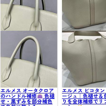
ルメス オータクロア
エルメス ピコタン グ
ハンドル補修
色褪
ージュ｜色褪せ＆色
りを全体補修でリフ
・黒ずみを部分補色