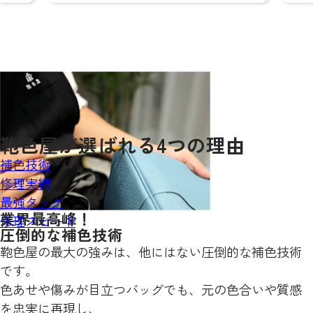
鞄色屋が
選ばれる
4
つの理由
補色技術
修理実績
最強タッグ
業界最高峰！
修理スピード
圧倒的な補色技術
鞄色屋の最大の強みは、他にはない圧倒的な補色技術
です。
色あせや傷みが目立つバッグでも、元の色合いや質感
を忠実に再現し、