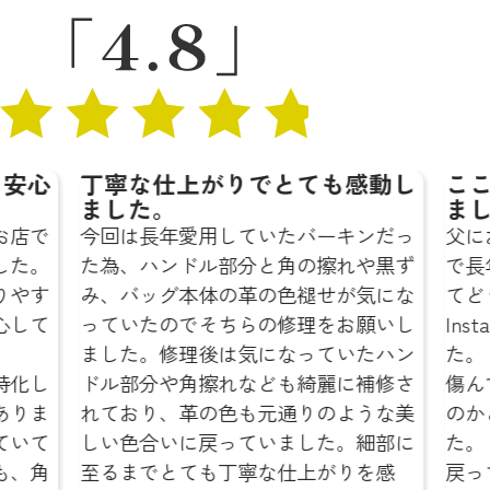
安心
丁寧な仕上がりでとても感動し
ここ
ました。
まし
お店で
今回は長年愛用していたバーキンだっ
父に
した。
た為、ハンドル部分と角の擦れや黒ず
で長
りやす
み、バッグ本体の革の色褪せが気にな
てど
心して
っていたのでそちらの修理をお願いし
Ins
ました。修理後は気になっていたハン
た。
特化し
ドル部分や角擦れなども綺麗に補修さ
傷ん
ありま
れており、革の色も元通りのような美
のか
ていて
しい色合いに戻っていました。細部に
た。
も、角
至るまでとても丁寧な仕上がりを感
戻っ