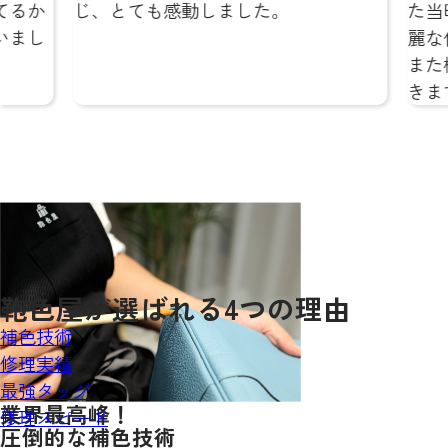
てるか
じ、とても感動しました。
た当
いまし
麗な
また
きま
鞄色屋が
選ばれる
4
つの理由
補色技術
修理実績
最強タッグ
業界最高峰！
修理スピード
圧倒的な補色技術