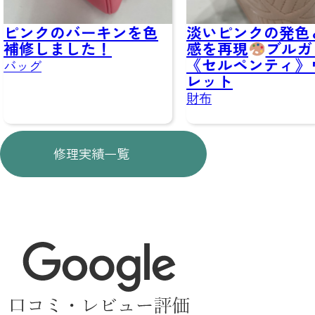
ピンクのバーキンを色
淡いピンクの発色
補修しました！
感を再現
ブルガ
《セルペンティ》
バッグ
レット
財布
修理実績一覧